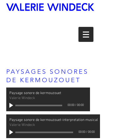
PAYSAGES SONORES
DE KERMOUZOUET
Paysage sonore de kermouzouet
Valerie Windeck
00:00
/
00:00
Paysage sonore de kermouzouet-interpretation musical
Valerie Windeck
00:00
/
00:00