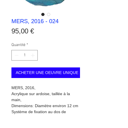
MERS, 2016 - 024
Prix
95,00 €
Quantité
*
ACHETER UNE OEUVRE UNIQUE
MERS, 2016,
Acrylique sur ardoise, taillée à la 
main,
Dimensions: Diamètre environ 12 cm
Système de fixation au dos de 
l'ardoise.
Chaque pièce est signée et datée au 